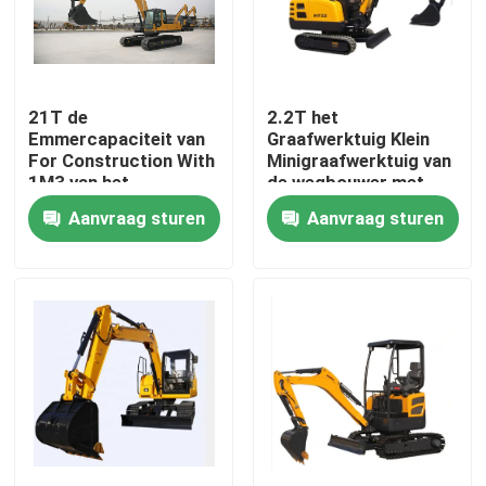
Fabrieksreis
21T de
2.2T het
Kwaliteitscontrole
Emmercapaciteit van
Graafwerktuig Klein
For Construction With
Minigraafwerktuig van
1M3 van het
de wegbouwer met
Contacteer ons
kruippakjegraafwerktuig
2200 Kg Werkend
Aanvraag sturen
Aanvraag sturen
Gewichts
Nieuws
Verzoek om een Citaat
Wegenbouwmachines
de machine van de wiellader