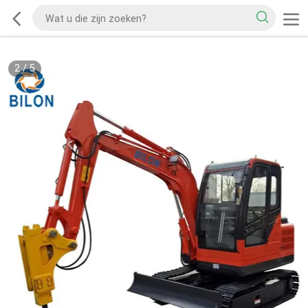
2
/
5