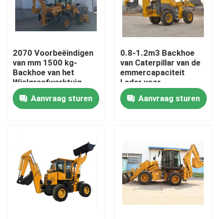
Fabrieksreis
2070 Voorbeëindigen
0.8-1.2m3 Backhoe
Kwaliteitscontrole
van mm 1500 kg-
van Caterpillar van de
Backhoe van het
emmercapaciteit
Wielgraafwerktuig
Lader voor
Contacteer ons
Laders
Bouwconstructie
Aanvraag sturen
Aanvraag sturen
Nieuws
Verzoek om een Citaat
Wegenbouwmachines
de machine van de wiellader