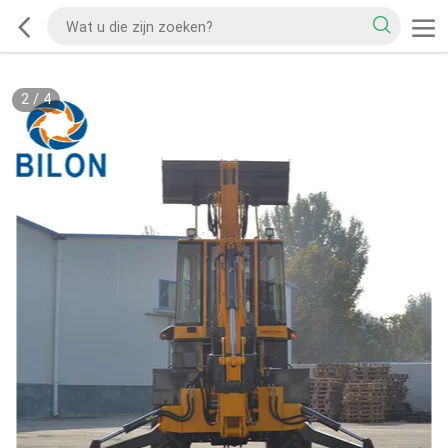
2
/
4