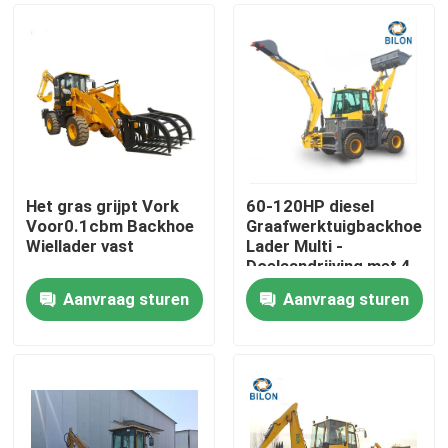
Het gras grijpt Vork
60-120HP diesel
Voor0.1cbm Backhoe
Graafwerktuigbackhoe
Wiellader vast
Lader Multi -
Doelaandrijving met 4
wielen
Aanvraag sturen
Aanvraag sturen
Huis
Producten
Ongeveer ons